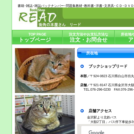
書籍･雑誌･雑誌バックナンバー･問題集教材･教科書･洋書･文房具･ＣＤ･ＤＶ
TOP PAGE
注文方法やお支払方法な
所在地
トップページ
注文・お問合せ
ア
所在地
ブックショップリード
本部
／〒924-0823 石川県白山市坊丸
店舗
／〒921-8147 石川県金沢市大額2
TEL.076-296-0230 FAX.076-296-
店舗アクセス
金沢駅より北鉄バス
「大額2丁目」バス停下車徒歩3